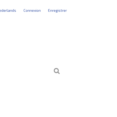
ederlands
Connexion
Enregistrer
artings blocks
bruikersbeheer