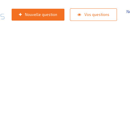
N
Nouvelle question
Vos questions
 de support
est dans les st
erche populaires:
Appli compétition KNVB
,
Inlogprobleem
,
Ge