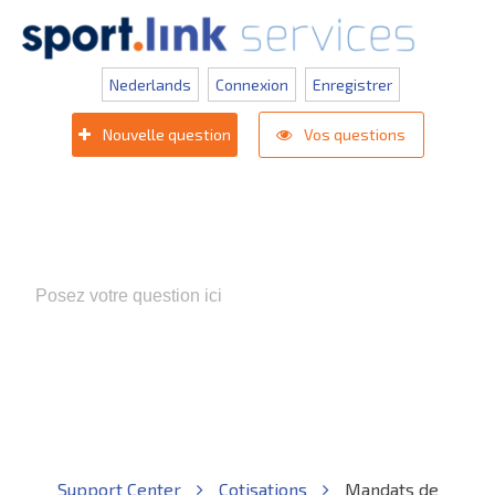
Nederlands
Connexion
Enregistrer
Nouvelle question
Vos questions
Termes de recherche populaires:
Appli compétition KNVB
,
Inlogprobleem
,
Gebruikersbeheer
Support Center
Cotisations
Mandats de