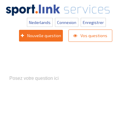
Nederlands
Connexion
Enregistrer
Nouvelle question
Vos questions
Populaire zoektermen:
Appli competition KNVB
,
Inlogprobleem
,
Gestion des utilisateurs