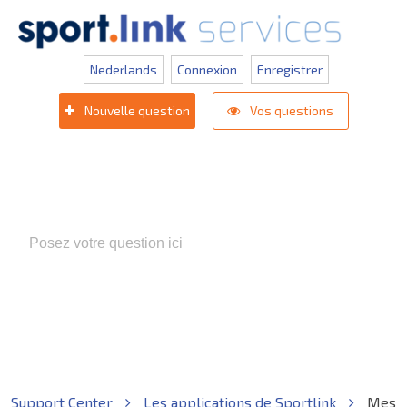
Nederlands
Connexion
Enregistrer
Nouvelle question
Vos questions
Termes de recherche populaires:
Appli compétition KNVB
,
Inlogprobleem
,
Gebruikersbeheer
Support Center
Les applications de Sportlink
Mes