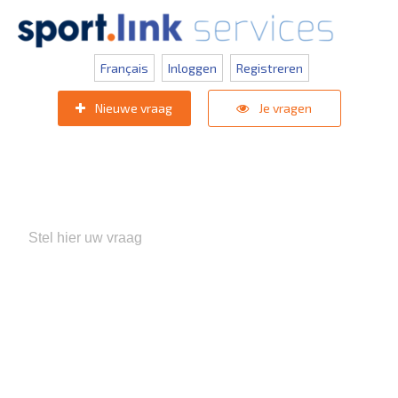
Français
Inloggen
Registreren
Nieuwe vraag
Je vragen
Populaire zoektermen:
KNVB Teaminschrijvingen
,
Inlogprobleem
,
Gebruikersbeheer