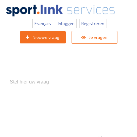
Français
Inloggen
Registreren
Nieuwe vraag
Je vragen
Populaire zoektermen:
KNVB Teaminschrijvingen
,
Inlogprobleem
,
Gebruikersbeheer