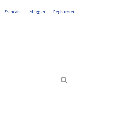
Français
Inloggen
Registreren
tblokken
kersbeheer