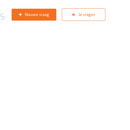
Nieuwe vraag
Je vragen
pport team
staat in de star
zoektermen:
KNVB Teaminschrijvingen
,
Inlogprobleem
,
Gebrui