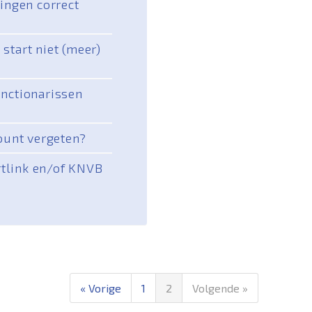
lingen correct
 start niet (meer)
unctionarissen
ount vergeten?
rtlink en/of KNVB
« Vorige
1
2
Volgende »