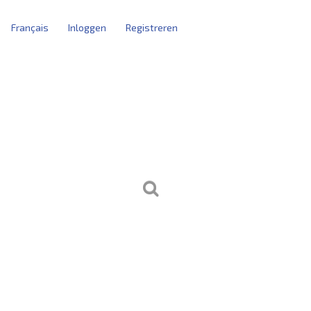
Français
Inloggen
Registreren
tblokken
kersbeheer