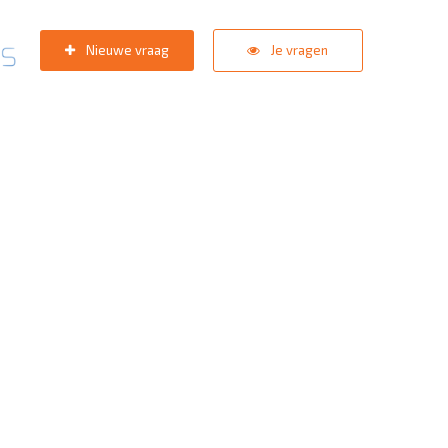
Nieuwe vraag
Je vragen
pport team
staat in de star
zoektermen:
KNVB Teaminschrijvingen
,
Inlogprobleem
,
Gebrui