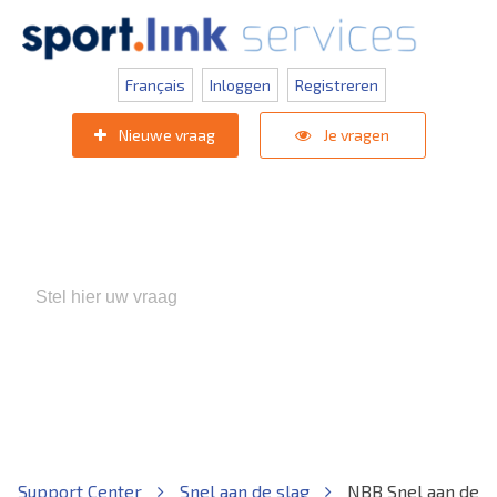
Français
Inloggen
Registreren
Nieuwe vraag
Je vragen
Populaire zoektermen:
KNVB Teaminschrijvingen
,
Inlogprobleem
,
Gebruikersbeheer
Support Center
Snel aan de slag
NBB Snel aan de