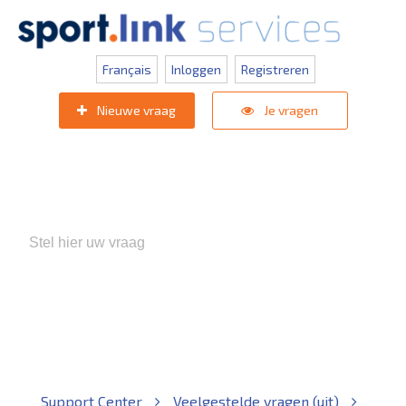
Français
Inloggen
Registreren
Nieuwe vraag
Je vragen
Populaire zoektermen:
KNVB Teaminschrijvingen
,
Inlogprobleem
,
Gebruikersbeheer
Support Center
Veelgestelde vragen (uit)