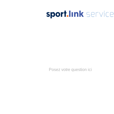
Notre
équip
Populaire z