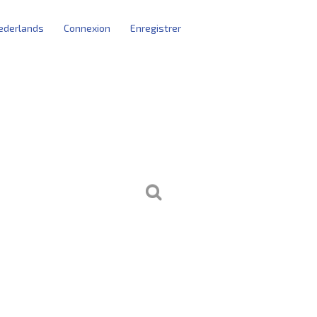
ederlands
Connexion
Enregistrer
arting blocks
s utilisateurs