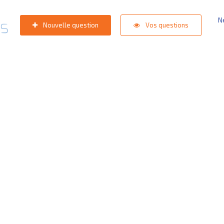
N
Nouvelle question
Vos questions
e de support
est dans les st
oektermen:
Appli competition KNVB
,
Inlogprobleem
,
Gestion de