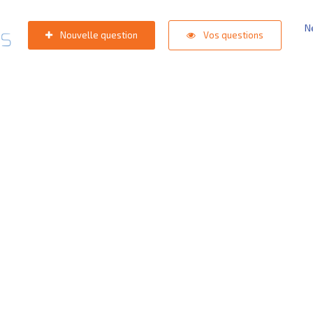
N
Nouvelle question
Vos questions
e de support
est dans les st
oektermen:
Appli competition KNVB
,
Inlogprobleem
,
Gestion de