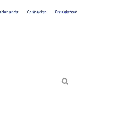
ederlands
Connexion
Enregistrer
arting blocks
s utilisateurs