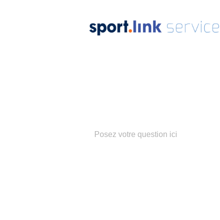
Notre
équip
Populaire z