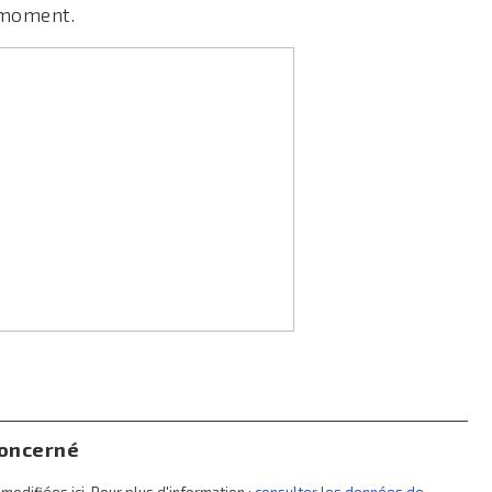
t moment.
 concerné
odifiées ici. Pour plus d'information :
consulter les données de