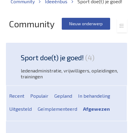
Community
Ideeënbus
Sport doe(t) je goed!
Community
Nieuw onderwerp
Sport doe(t) je goed!
4
ledenadministratie, vrijwilligers, opleidingen,
trainingen
Recent
Populair
Gepland
In behandeling
Uitgesteld
Geïmplementeerd
Afgewezen