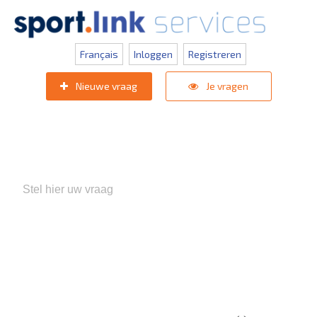
Français
Inloggen
Registreren
Nieuwe vraag
Je vragen
Populaire zoektermen:
KNVB Teaminschrijvingen
,
Inlogprobleem
,
Gebruikersbeheer