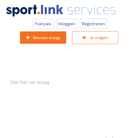
Français
Inloggen
Registreren
Nieuwe vraag
Je vragen
Populaire zoektermen:
KNVB Teaminschrijvingen
,
Inlogprobleem
,
Gebruikersbeheer