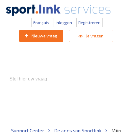
Français
Inloggen
Registreren
Nieuwe vraag
Je vragen
Populaire zoektermen:
KNVB Teaminschrijvingen
,
Inlogprobleem
,
Gebruikersbeheer
Support Center
De apps van Sportlink
Mijn