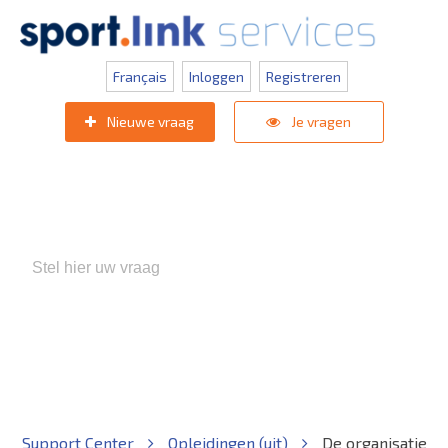
Français
Inloggen
Registreren
Nieuwe vraag
Je vragen
Populaire zoektermen:
KNVB Teaminschrijvingen
,
Inlogprobleem
,
Gebruikersbeheer
Support Center
Opleidingen (uit)
De organisatie