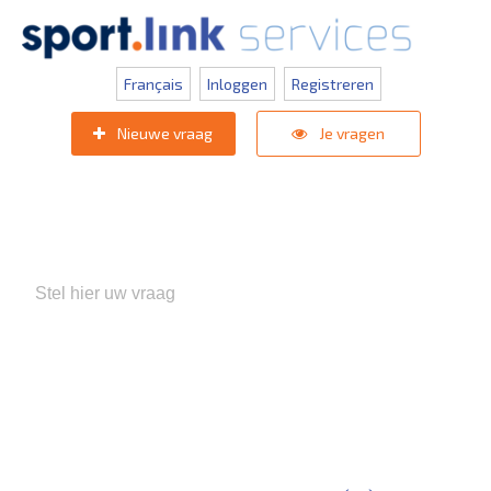
Français
Inloggen
Registreren
Nieuwe vraag
Je vragen
Populaire zoektermen:
KNVB Teaminschrijvingen
,
Inlogprobleem
,
Gebruikersbeheer