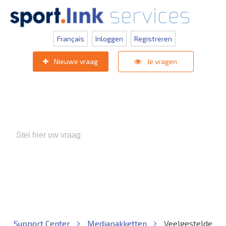
Français
Inloggen
Registreren
Nieuwe vraag
Je vragen
Populaire zoektermen:
KNVB Teaminschrijvingen
,
Inlogprobleem
,
Gebruikersbeheer
Support Center
Mediapakketten
Veelgestelde