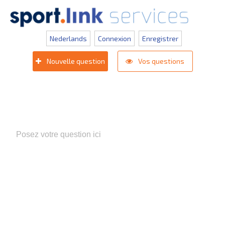
Nederlands
Connexion
Enregistrer
Nouvelle question
Vos questions
Populaire zoektermen:
Appli competition KNVB
,
Inlogprobleem
,
Gestion des utilisateurs