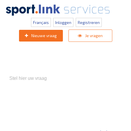
Français
Inloggen
Registreren
Nieuwe vraag
Je vragen
Populaire zoektermen:
KNVB Teaminschrijvingen
,
Inlogprobleem
,
Gebruikersbeheer