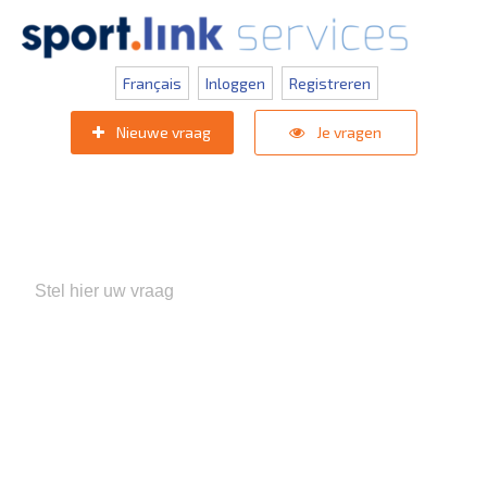
Français
Inloggen
Registreren
Nieuwe vraag
Je vragen
Populaire zoektermen:
KNVB Teaminschrijvingen
,
Inlogprobleem
,
Gebruikersbeheer