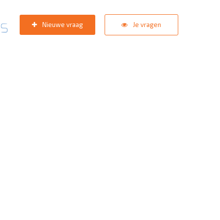
Nieuwe vraag
Je vragen
pport team
staat in de star
zoektermen:
KNVB Teaminschrijvingen
,
Inlogprobleem
,
Gebrui