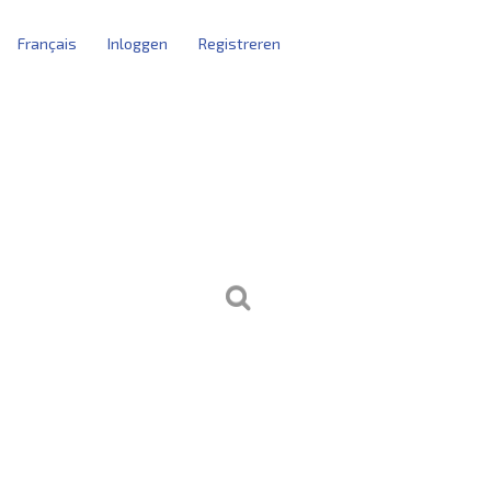
Français
Inloggen
Registreren
tblokken
kersbeheer