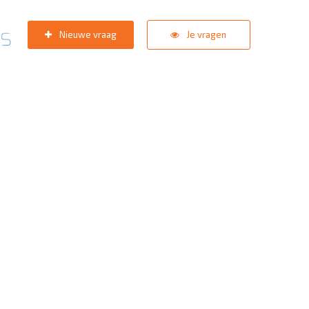
Nieuwe vraag
Je vragen
pport team
staat in de star
zoektermen:
KNVB Teaminschrijvingen
,
Inlogprobleem
,
Gebrui