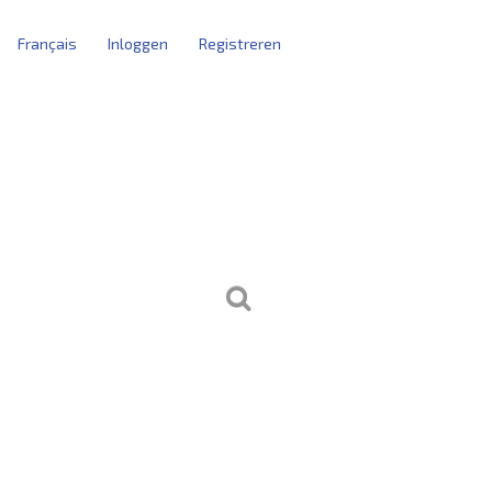
Français
Inloggen
Registreren
tblokken
kersbeheer