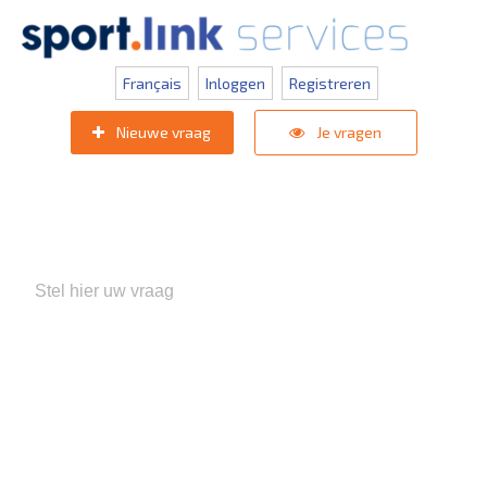
Français
Inloggen
Registreren
Nieuwe vraag
Je vragen
Populaire zoektermen:
KNVB Teaminschrijvingen
,
Inlogprobleem
,
Gebruikersbeheer