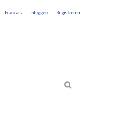
Français
Inloggen
Registreren
tblokken
kersbeheer