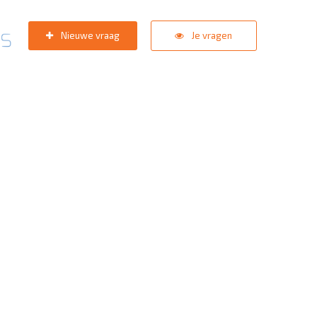
Nieuwe vraag
Je vragen
pport team
staat in de star
zoektermen:
KNVB Teaminschrijvingen
,
Inlogprobleem
,
Gebrui