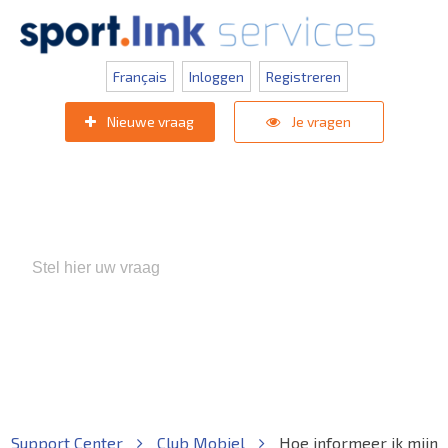
Français
Inloggen
Registreren
Nieuwe vraag
Je vragen
Populaire zoektermen:
KNVB Teaminschrijvingen
,
Inlogprobleem
,
Gebruikersbeheer
Support Center
Club Mobiel
Hoe informeer ik mijn