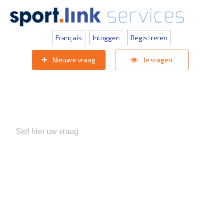
Français
Inloggen
Registreren
Nieuwe vraag
Je vragen
Populaire zoektermen:
KNVB Teaminschrijvingen
,
Inlogprobleem
,
Gebruikersbeheer