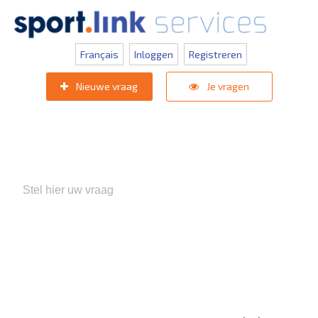
Français
Inloggen
Registreren
Nieuwe vraag
Je vragen
Populaire zoektermen:
KNVB Teaminschrijvingen
,
Inlogprobleem
,
Gebruikersbeheer