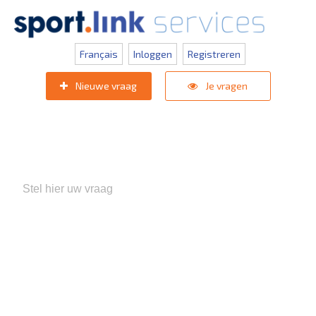
Français
Inloggen
Registreren
Nieuwe vraag
Je vragen
Populaire zoektermen:
KNVB Teaminschrijvingen
,
Inlogprobleem
,
Gebruikersbeheer