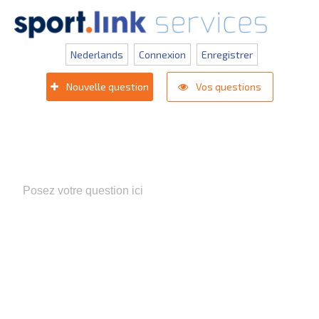
Nederlands
Connexion
Enregistrer
Nouvelle question
Vos questions
Populaire zoektermen:
Appli competition KNVB
,
Inlogprobleem
,
Gestion des utilisateurs