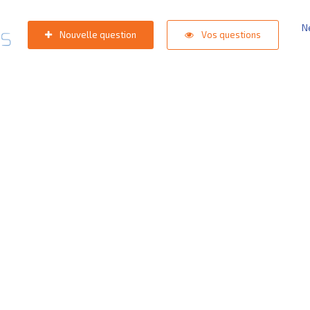
N
Nouvelle question
Vos questions
e de support
est dans les st
oektermen:
Appli competition KNVB
,
Inlogprobleem
,
Gestion de