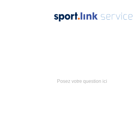
Notre
équip
Populaire z