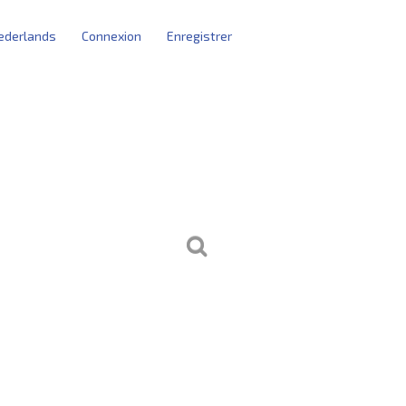
ederlands
Connexion
Enregistrer
arting blocks
s utilisateurs