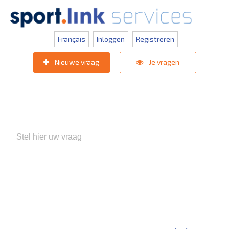
Français
Inloggen
Registreren
Nieuwe vraag
Je vragen
Populaire zoektermen:
KNVB Teaminschrijvingen
,
Inlogprobleem
,
Gebruikersbeheer