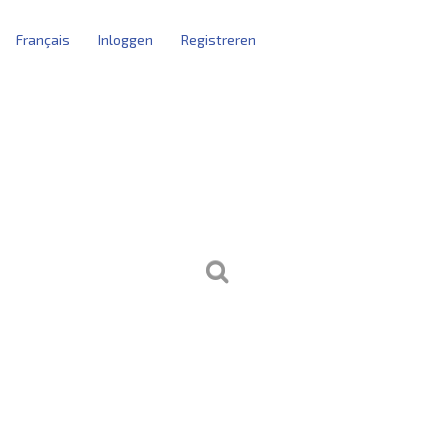
Français
Inloggen
Registreren
tblokken
kersbeheer