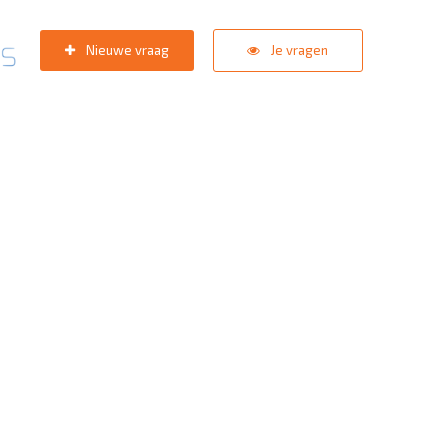
Nieuwe vraag
Je vragen
pport team
staat in de star
zoektermen:
KNVB Teaminschrijvingen
,
Inlogprobleem
,
Gebrui