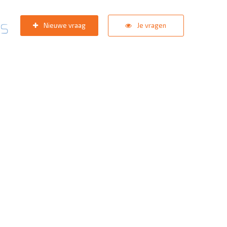
Nieuwe vraag
Je vragen
pport team
staat in de star
zoektermen:
KNVB Teaminschrijvingen
,
Inlogprobleem
,
Gebrui