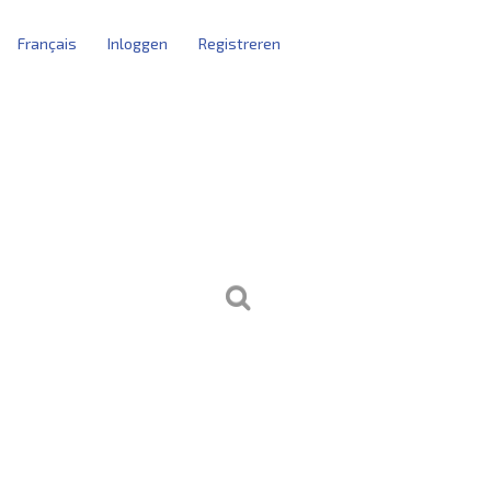
Français
Inloggen
Registreren
tblokken
kersbeheer