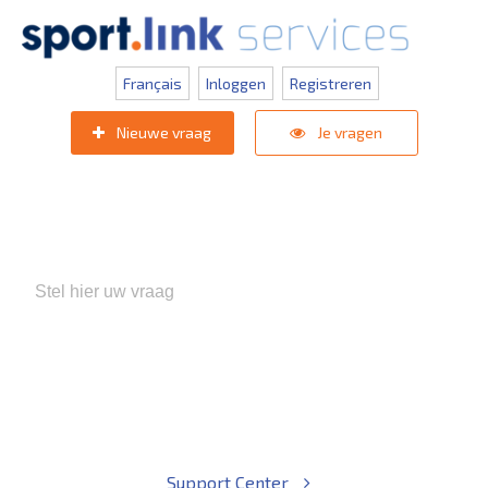
Français
Inloggen
Registreren
Nieuwe vraag
Je vragen
Populaire zoektermen:
KNVB Teaminschrijvingen
,
Inlogprobleem
,
Gebruikersbeheer
Support Center