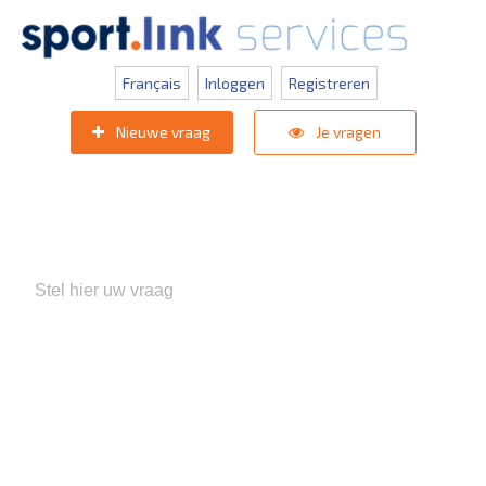
Français
Inloggen
Registreren
Nieuwe vraag
Je vragen
Populaire zoektermen:
KNVB Teaminschrijvingen
,
Inlogprobleem
,
Gebruikersbeheer