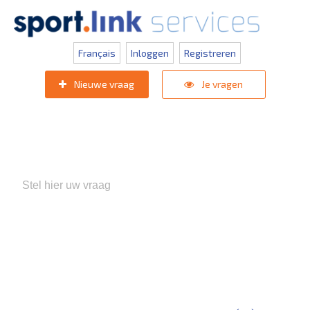
Français
Inloggen
Registreren
Nieuwe vraag
Je vragen
Populaire zoektermen:
KNVB Teaminschrijvingen
,
Inlogprobleem
,
Gebruikersbeheer