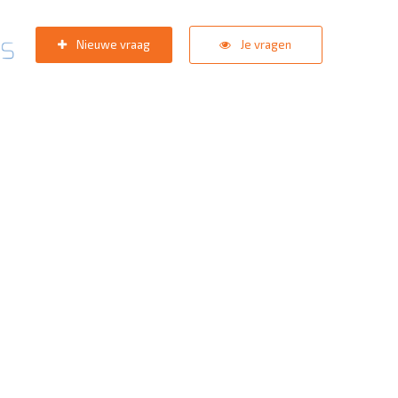
Nieuwe vraag
Je vragen
pport team
staat in de star
zoektermen:
KNVB Teaminschrijvingen
,
Inlogprobleem
,
Gebrui