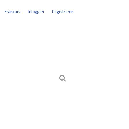
Français
Inloggen
Registreren
tblokken
kersbeheer