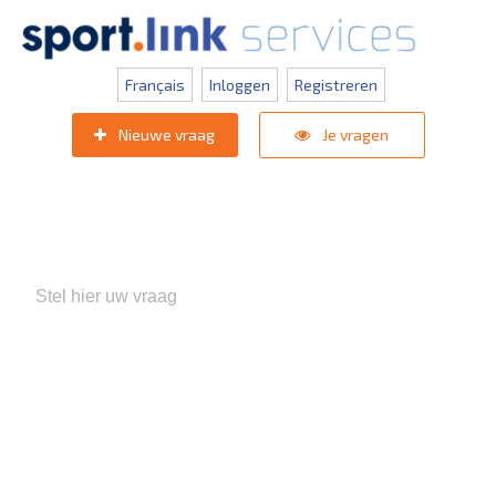
Français
Inloggen
Registreren
Nieuwe vraag
Je vragen
Populaire zoektermen:
KNVB Teaminschrijvingen
,
Inlogprobleem
,
Gebruikersbeheer