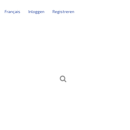
Français
Inloggen
Registreren
tblokken
kersbeheer