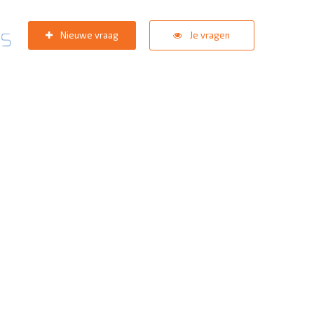
Nieuwe vraag
Je vragen
pport team
staat in de star
zoektermen:
KNVB Teaminschrijvingen
,
Inlogprobleem
,
Gebrui