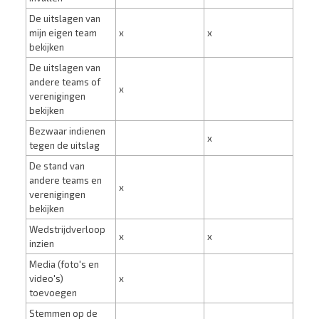
De uitslagen van
mijn eigen team
x
x
bekijken
De uitslagen van
andere teams of
x
verenigingen
bekijken
Bezwaar indienen
x
tegen de uitslag
De stand van
andere teams en
x
verenigingen
bekijken
Wedstrijdverloop
x
x
inzien
Media (foto's en
video's)
x
toevoegen
Stemmen op de