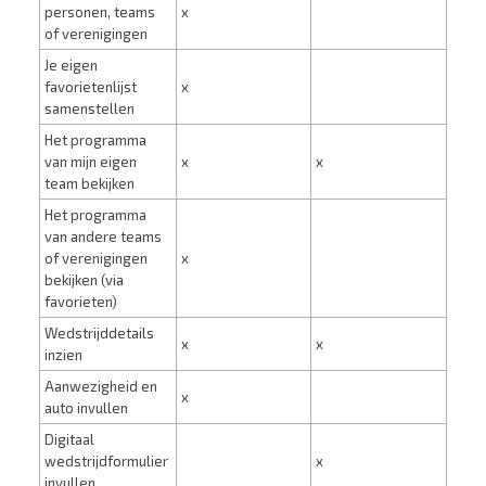
personen, teams
x
of verenigingen
Je eigen
favorietenlijst
x
samenstellen
Het programma
van mijn eigen
x
x
team bekijken
Het programma
van andere teams
of verenigingen
x
bekijken (via
favorieten)
Wedstrijddetails
x
x
inzien
Aanwezigheid en
x
auto invullen
Digitaal
wedstrijdformulier
x
invullen