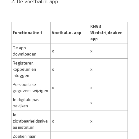
2. De voetbal.nl app
KNVB
Functionaliteit
Voetbal.nl app
Wedstrijdzaken
app
De app
x
x
downloaden
Registeren,
koppelen en
x
x
inloggen
Persoonlijke
x
x
gegevens wijzigen
Je digitale pas
x
bekijken
Je
zichtbaarheidsnive
x
x
au instellen
Zoeken naar