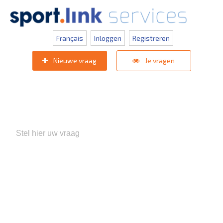
Français
Inloggen
Registreren
Nieuwe vraag
Je vragen
Populaire zoektermen:
KNVB Teaminschrijvingen
,
Inlogprobleem
,
Gebruikersbeheer