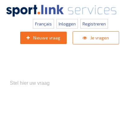
Français
Inloggen
Registreren
Nieuwe vraag
Je vragen
Populaire zoektermen:
KNVB Teaminschrijvingen
,
Inlogprobleem
,
Gebruikersbeheer