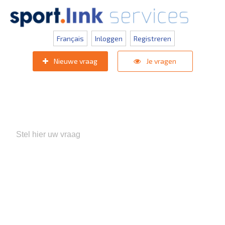
Français
Inloggen
Registreren
Nieuwe vraag
Je vragen
Populaire zoektermen:
KNVB Teaminschrijvingen
,
Inlogprobleem
,
Gebruikersbeheer