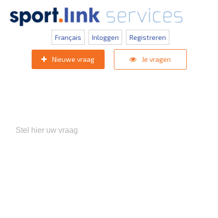
Français
Inloggen
Registreren
Nieuwe vraag
Je vragen
Populaire zoektermen:
KNVB Teaminschrijvingen
,
Inlogprobleem
,
Gebruikersbeheer