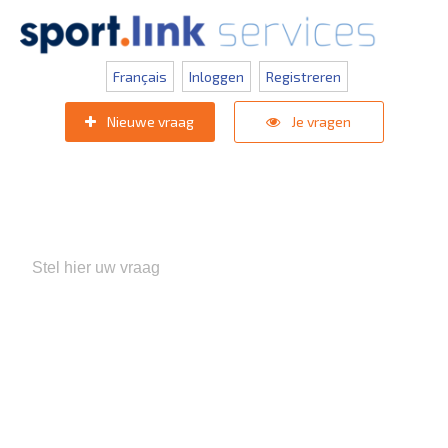
Français
Inloggen
Registreren
Nieuwe vraag
Je vragen
Populaire zoektermen:
KNVB Teaminschrijvingen
,
Inlogprobleem
,
Gebruikersbeheer