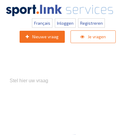
Français
Inloggen
Registreren
Nieuwe vraag
Je vragen
Populaire zoektermen:
KNVB Teaminschrijvingen
,
Inlogprobleem
,
Gebruikersbeheer