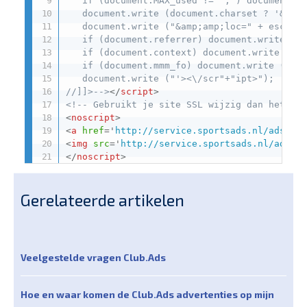
   if (document.MAX_used != ',') document.wr
   document.write (document.charset ? '&amp;
   document.write ("&amp;amp;loc=" + escape(
   if (document.referrer) document.write ("&
   if (document.context) document.write ("&a
   if (document.mmm_fo) document.write ("&am
   document.write ("'><\/scr"+"ipt>");

//]]>-->
</
script
>
<!-- Gebruikt je site SSL wijzig dan het pr
<
noscript
>
<
a
href
=
'
http://service.sportsads.nl/adserv
<
img
src
=
'
http://service.sportsads.nl/adser
</
noscript
>
Gerelateerde artikelen
Veelgestelde vragen Club.Ads
Hoe en waar komen de Club.Ads advertenties op mijn