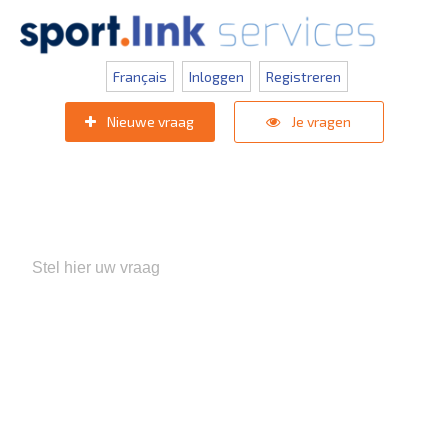
Français
Inloggen
Registreren
Nieuwe vraag
Je vragen
Populaire zoektermen:
KNVB Teaminschrijvingen
,
Inlogprobleem
,
Gebruikersbeheer