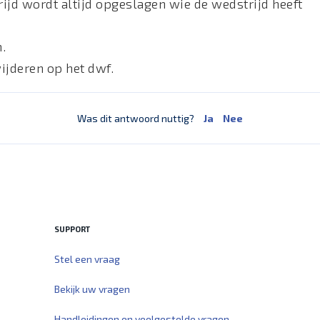
rijd wordt altijd opgeslagen wie de wedstrijd heeft
n.
wijderen op het dwf.
Was dit antwoord nuttig?
Ja
Nee
SUPPORT
Stel een vraag
Bekijk uw vragen
Handleidingen en veelgestelde vragen