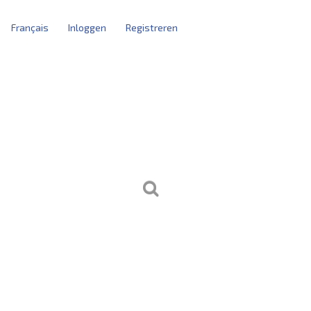
Français
Inloggen
Registreren
tblokken
kersbeheer