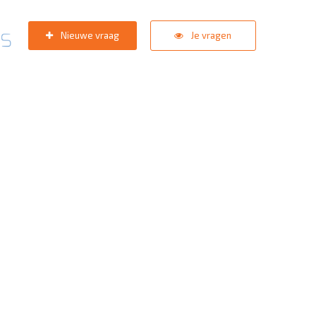
Nieuwe vraag
Je vragen
pport team
staat in de star
zoektermen:
KNVB Teaminschrijvingen
,
Inlogprobleem
,
Gebrui