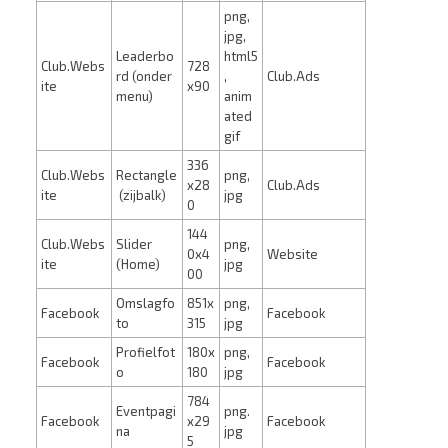
png,
jpg,
Leaderbo
html5
Club.Webs
728
rd (onder
,
Club.Ads
ite
x90
menu)
anim
ated
gif
336
Club.Webs
Rectangle
png,
x28
Club.Ads
ite
(zijbalk)
jpg
0
144
Club.Webs
Slider
png,
0x4
Website
ite
(Home)
jpg
00
Omslagfo
851x
png,
Facebook
Facebook
to
315
jpg
Profielfot
180x
png,
Facebook
Facebook
o
180
jpg
784
Eventpagi
png.
Facebook
x29
Facebook
na
jpg
5