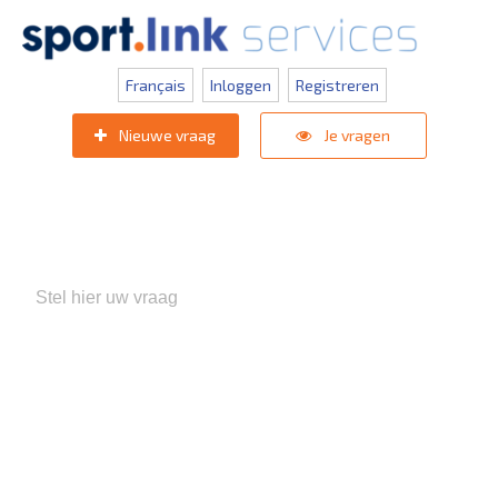
Français
Inloggen
Registreren
Nieuwe vraag
Je vragen
Populaire zoektermen:
KNVB Teaminschrijvingen
,
Inlogprobleem
,
Gebruikersbeheer