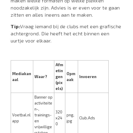
maken welke formaten op welke plekken
noodzakelijk zijn. Advies is er even voor te gaan
zitten en alles ineens aan te maken.
Tip:
Vraag iemand bij de clubs met een grafische
achtergrond. Die heeft het echt binnen een
uurtje voor elkaar.
Afm
etin
Mediakan
Opm
Waar?
gen
Invoeren
aal
aak
(pix
els)
Banner op
activiteite
n-,
320
Voetbal.nl
trainings-
png,
x24
Club.Ads
app
en
jpg
0
vrijwillige
rstaken