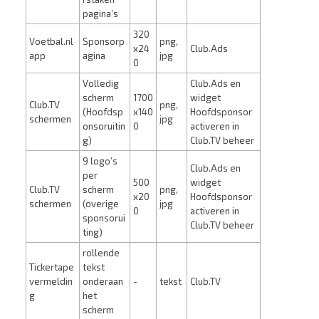
pagina’s
320
Voetbal.nl
Sponsorp
png,
x24
Club.Ads
app
agina
jpg
0
Volledig
Club.Ads en
scherm
1700
widget
Club.TV
png,
(Hoofdsp
x140
Hoofdsponsor
schermen
jpg
onsoruitin
0
activeren in
g)
Club.TV beheer
9 logo’s
Club.Ads en
per
500
widget
Club.TV
scherm
png,
x20
Hoofdsponsor
schermen
(overige
jpg
0
activeren in
sponsorui
Club.TV beheer
ting)
rollende
Tickertape
tekst
vermeldin
onderaan
-
tekst
Club.TV
g
het
scherm