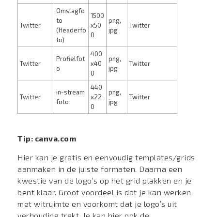
Omslagfo
1500
to
png,
Twitter
x50
Twitter
(Headerfo
jpg
0
to)
400
Profielfot
png,
Twitter
x40
Twitter
o
jpg
0
440
in-stream
png,
Twitter
x22
Twitter
foto
jpg
0
Tip: canva.com
Hier kan je gratis en eenvoudig templates/grids
aanmaken in de juiste formaten. Daarna een
kwestie van de logo’s op het grid plakken en je
bent klaar. Groot voordeel is dat je kan werken
met witruimte en voorkomt dat je logo’s uit
verhouding trekt. Je kan hier ook de